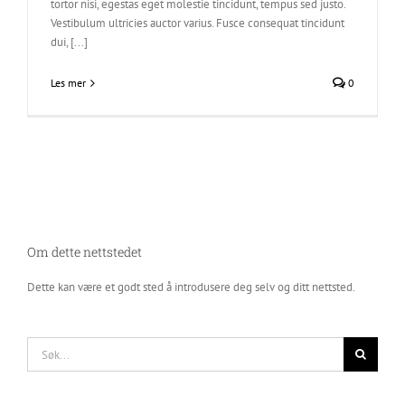
tortor nisi, egestas eget molestie tincidunt, tempus sed justo.
Vestibulum ultricies auctor varius. Fusce consequat tincidunt
dui, [...]
Les mer
0
Om dette nettstedet
Dette kan være et godt sted å introdusere deg selv og ditt nettsted.
Søk
etter: