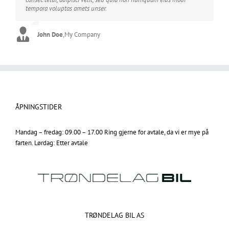
tempora voluptas amets unser.
sadips ipsums fugiats nemis.
John Doe
Luke Beck
,
My Company
,
Theme Fusion
ÅPNINGSTIDER
Mandag – fredag: 09.00 – 17.00 Ring gjerne for avtale, da vi er mye på
farten. Lørdag: Etter avtale
TRØNDELAG BIL AS