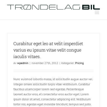
Skip
to
content
Curabitur eget leo at velit imperdiet
varius eu ipsum vitae velit congue
iaculis vitaes.
Av
wpadmin
|
november 27th, 2012
|
Kategorier:
Pricing
Nunc euismod lobortis massa, id sollicitudin augue auctor vel.
Integer ornare sollicitudin turpis vitae vestibulum. Curabitur
faucibus ullamcorper lorem sed egestas. Pellentesque
laoreet auctor eros, et consectetur eros auctor eget. Lorem
ipsum dolor sit amet, consectetur adipiscing elit. Vestibulum
tortor nisi, egestas eget molestie tincidunt, tempus sed justo.