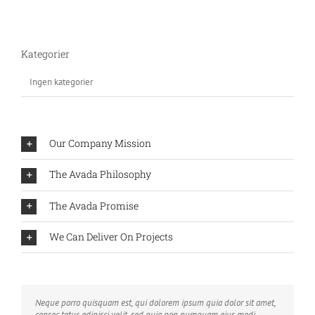
Kategorier
Ingen kategorier
Our Company Mission
The Avada Philosophy
The Avada Promise
We Can Deliver On Projects
Neque porro quisquam est, qui dolorem ipsum quia dolor sit amet,
Aliquam erat volutpat. Quisque at est id ligula facilisis laoreet eget
consec tetur, adipisci velit, sed quia non numquam eius modi
pulvinar nibh. Suspendisse at ultrices dui. Curabitur ac felis arcu