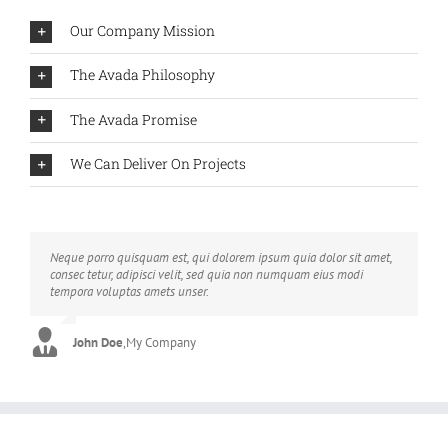
Our Company Mission
The Avada Philosophy
The Avada Promise
We Can Deliver On Projects
Neque porro quisquam est, qui dolorem ipsum quia dolor sit amet,
Aliquam erat volutpat. Quisque at est id ligula facilisis laoreet eget
consec tetur, adipisci velit, sed quia non numquam eius modi
pulvinar nibh. Suspendisse at ultrices dui. Curabitur ac felis arcu
tempora voluptas amets unser.
sadips ipsums fugiats nemis.
John Doe
Luke Beck
,
My Company
,
Theme Fusion